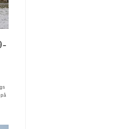
9-
rgs
 på