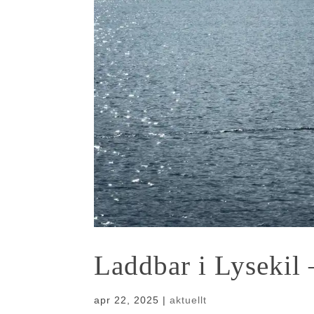
Laddbar i Lysekil
apr 22, 2025
|
aktuellt