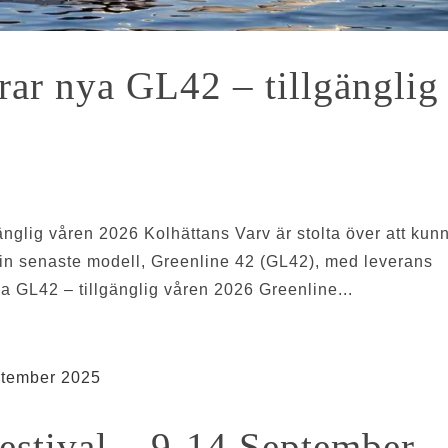
rar nya GL42 – tillgänglig
änglig våren 2026 Kolhättans Varv är stolta över att kun
sin senaste modell, Greenline 42 (GL42), med leverans
a GL42 – tillgänglig våren 2026 Greenline...
estival – 9-14 September