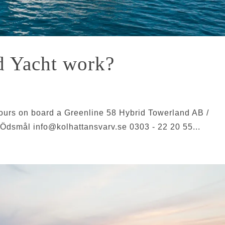
d Yacht work?
ours on board a Greenline 58 Hybrid Towerland AB /
6 Ödsmål
info@kolhattansvarv.se
0303 - 22 20 55...